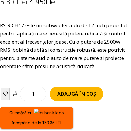
5.300
lei
4.950
lei
RS-RICH12 este un subwoofer auto de 12 inch proiectat
pentru aplicații care necesită putere ridicată și control
excelent al frecvențelor joase. Cu o putere de 2500W
RMS, bobină dublă și construcție robustă, este potrivit
pentru sisteme audio auto de mare putere și proiecte
orientate către presiune acustică ridicată.
ADAUGĂ ÎN COȘ
Cumpără cu
începând de la 179.35 LEI