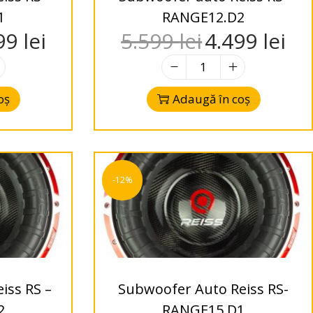
1
RANGE12.D2
99
lei
5.599
lei
4.499
lei
oș
Adaugă în coș
-12%
iss RS –
Subwoofer Auto Reiss RS-
2
RANGE15.D1