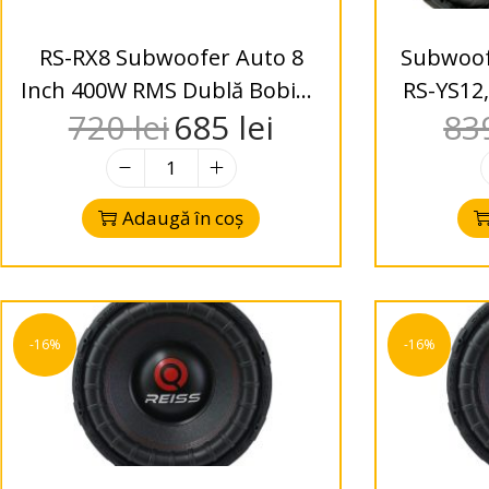
RS-RX8 Subwoofer Auto 8
Subwoof
Inch 400W RMS Dublă Bobină
RS-YS12,
720
lei
685
lei
83
2×2Ω / 2×4Ω
Dual
Adaugă în coș
-16%
-16%