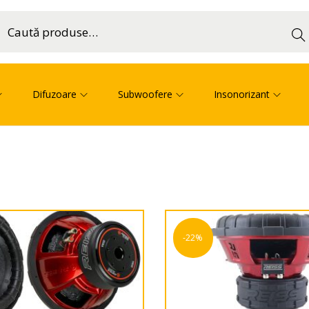
Cau
ă
Difuzoare
Subwoofere
Insonorizant
-22%