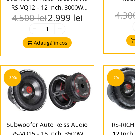
RS-VQ12 – 12 Inch, 3000W
4.3
4.500
lei
2.999
lei
RMS, DVC 1 Ohm / 2 Ohm
Adaugă în coș
-30%
-7%
Subwoofer Auto Reiss Audio
RS-RICH
RS-VQ15 – 15 Inch, 3500W
12 Inch