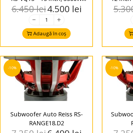
6.450
lei
4.500
lei
5.3
RMS, DVC 1 Ohm / 2 Ohm
Dubl
Adaugă în coș
-10%
-10%
Subwoofer Auto Reiss RS-
Subwoof
RANGE18.D2