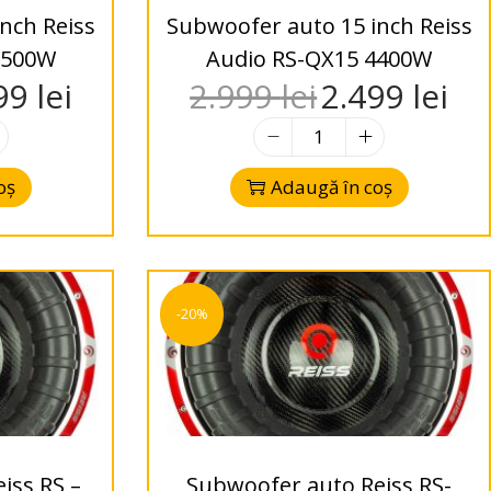
nch Reiss
Subwoofer auto 15 inch Reiss
3500W
Audio RS-QX15 4400W
99
lei
2.999
lei
2.499
lei
oș
Adaugă în coș
-20%
iss RS –
Subwoofer auto Reiss RS-