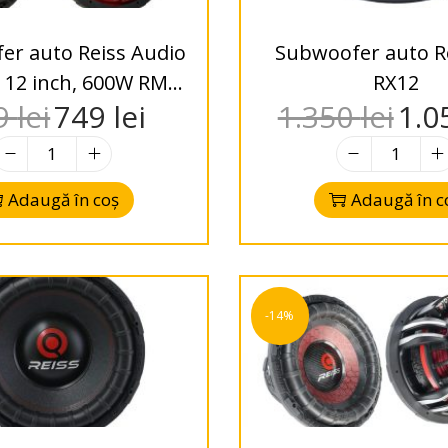
er auto Reiss Audio
Subwoofer auto Re
 12 inch, 600W RMS,
RX12
9
lei
749
lei
1.350
lei
1.0
 4 Ohm / 2 Ohm
Adaugă în coș
Adaugă în c
-14%