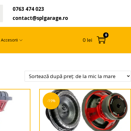
0763 474 023
t
contact@splgarage.ro
0
0
lei
Accesorii
-19%