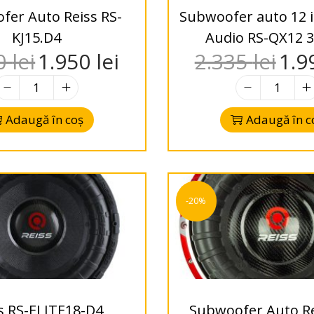
fer Auto Reiss RS-
Subwoofer auto 12 i
KJ15.D4
Audio RS-QX12 
10
lei
1.950
lei
2.335
lei
1.9
Adaugă în coș
Adaugă în c
-20%
s RS-ELITE18-D4
Subwoofer Auto Re