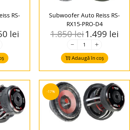
iss RS-
Subwoofer Auto Reiss RS-
RX15-PRO-D4
50
lei
1.850
lei
1.499
lei
oș
Adaugă în coș
-17%