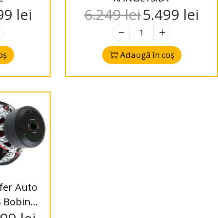
99
lei
6.249
lei
5.499
lei
oș
Adaugă în coș
fer Auto
S Bobină
2 ohm