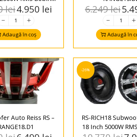
00
lei
4.950
lei
6.249
lei
5.4
ă 1 ohm / 2 ohm
Adaugă în coș
Adaugă în c
-26%
er Auto Reiss RS –
RS-RICH18 Subwoo
RANGE18.D1
18 Inch 5000W RM
Dublă 1 ohm / 