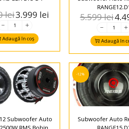
RANGE12.D
00
lei
3.999
lei
5.599
lei
4.4
Adaugă în coș
Adaugă în c
-12%
12 Subwoofer Auto
Subwoofer Auto Re
 2500W RMS Bobină
RANGE15.D