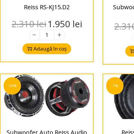
Reiss RS-KJ15.D2
Subwoo
2.310
lei
1.950
lei
2.3
Adaugă în coș
-33%
-7%
Subwoofer Auto Reiss Audio
Reis