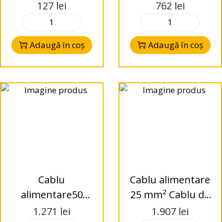
mm² Cablu de
1x 1,00
127
lei
762
lei
alimentare de
mm²x150m cablu
înaltă
flexibil Z-FLRY
Adaugă în coș
Adaugă în coș
performanță
1.0BU Audio
Cablu de
System
alimentare de 50
mm² roșu,design
„soft-touch”
extrem
Cablu
Cablu alimentare
alimentare50
25 mm² Cablu de
mm² Cablu de
alimentare de
1.271
lei
1.907
lei