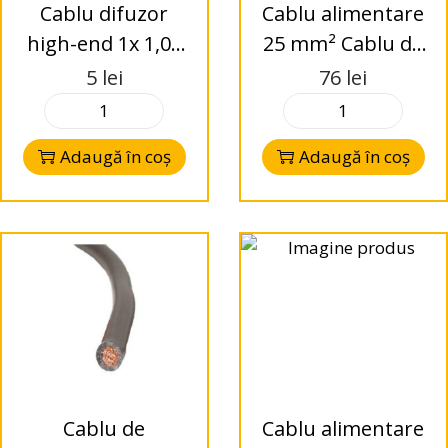
Cablu difuzor
Cablu alimentare
high-end 1x 1,00
25 mm² Cablu de
mm²x1m cablu
alimentare de
5
lei
76
lei
flexibil Z-FLRY
înaltă
1.0BU Audio
performanță
Adaugă în coș
Adaugă în coș
System
Cablu de
alimentare de 25
mm² roșu,design
„soft-touch” extr
Cablu de
Cablu alimentare