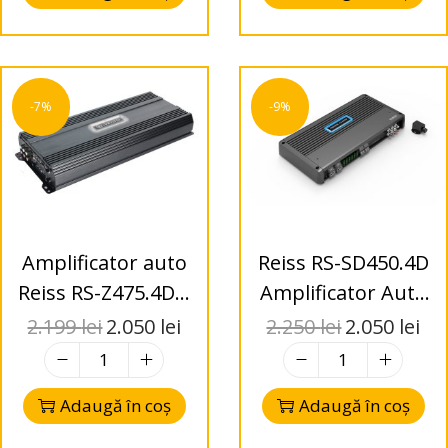
-7%
-9%
Amplificator auto
Reiss RS-SD450.4D
Reiss RS-Z475.4D 4
Amplificator Auto
Canale Class D
4 Canale Class D
2.199
lei
2.050
lei
2.250
lei
2.050
lei
475W RMS x4
2700W RMS
Adaugă în coș
Adaugă în coș