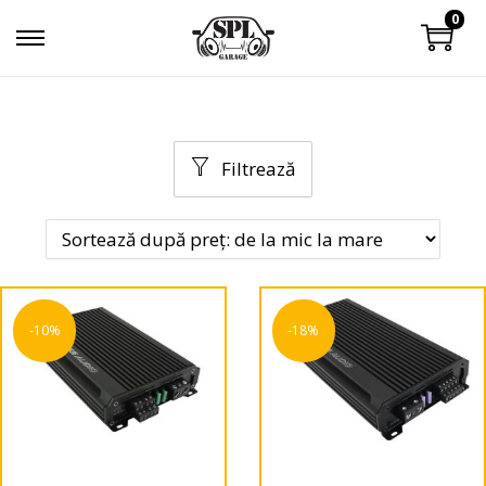
0
Filtrează
-10%
-18%