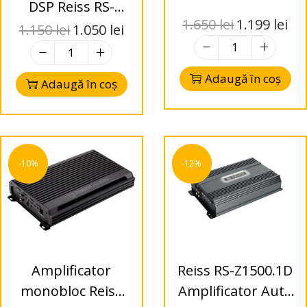
DSP Reiss RS-
1.650
lei
1.199
lei
4DSP8
1.150
lei
1.050
lei
Adaugă în coș
Adaugă în coș
-10%
-12%
Amplificator
Reiss RS-Z1500.1D
monobloc Reiss
Amplificator Auto