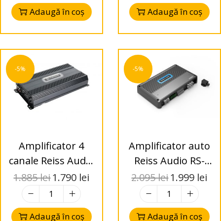
Ohm Class D
Adaugă în coș
Adaugă în coș
-5%
-5%
Amplificator 4
Amplificator auto
canale Reiss Audio
Reiss Audio RS-
RS-Z400.4D
SD200.6D, 6
1.885
lei
1.790
lei
2.095
lei
1.999
lei
4x400W RMS Class
canale, 6x200W
D
RMS, Class D, Full
Adaugă în coș
Adaugă în coș
Range