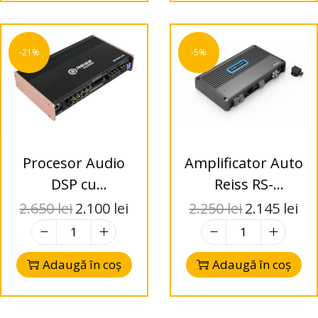
-21%
-5%
Procesor Audio
Amplificator Auto
DSP cu
Reiss RS-
Amplificare Reiss
SD2000.1D
2.650
lei
2.100
lei
2.250
lei
2.145
lei
Audio RS-
Monoblock Class
DSP6.100 –
D 2000W RMS
Adaugă în coș
Adaugă în coș
6x100W RMS