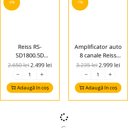
-6%
-7%
Reiss RS-
Amplificator auto
SD1800.5D
8 canale Reiss
Amplificator Auto
Audio RS-
2.650
lei
2.499
lei
3.235
lei
2.999
lei
5 Canale Class D
AE2400.8D Clasa D
2400W
Adaugă în coș
Adaugă în coș