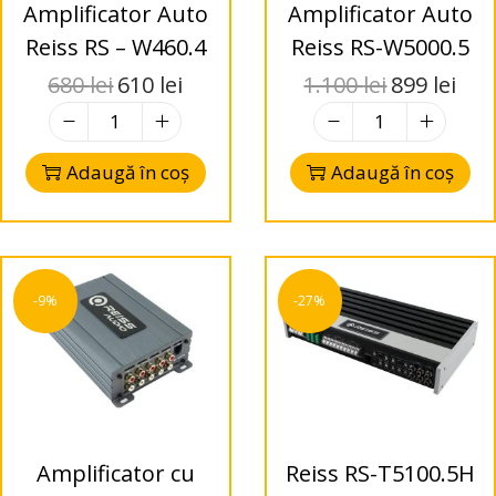
Amplificator Auto
Amplificator Auto
Reiss RS – W460.4
Reiss RS-W5000.5
680
lei
610
lei
1.100
lei
899
lei
Adaugă în coș
Adaugă în coș
-9%
-27%
Amplificator cu
Reiss RS-T5100.5H