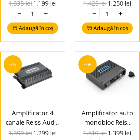
Audio RS-
Monoblock Class
1.335
lei
1.199
lei
1.425
lei
1.250
lei
W2000.1D 2000W
D 1500W RMS
RMS 1 Ohm Class
Adaugă în coș
Adaugă în coș
D
-7%
-7%
Amplificator 4
Amplificator auto
canale Reiss Audio
monobloc Reiss
RS-Z200.4D Class
Audio RS-
1.399
lei
1.299
lei
1.510
lei
1.399
lei