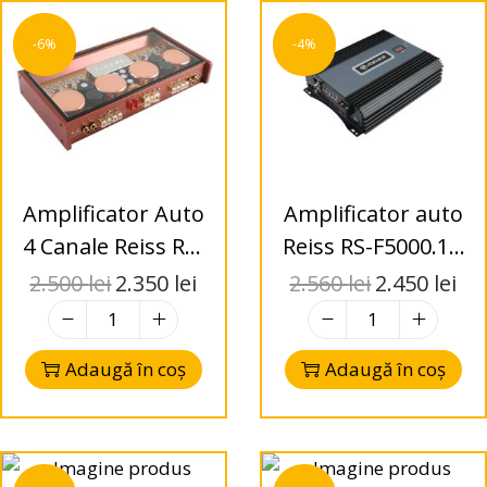
-6%
-4%
Amplificator Auto
Amplificator auto
4 Canale Reiss RS-
Reiss RS-F5000.1D
SQR4110.4Q
monobloc 5000W
2.500
lei
2.350
lei
2.560
lei
2.450
lei
4x120W RMS
Adaugă în coș
Adaugă în coș