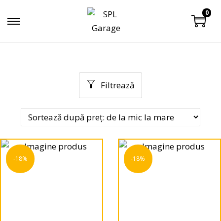
0
Filtrează
-18%
-18%