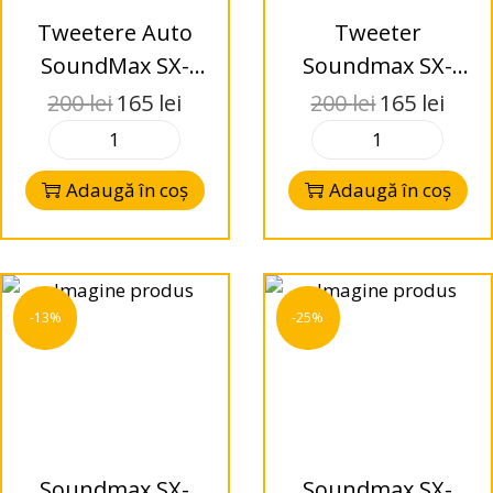
Tweetere Auto
Tweeter
SoundMax SX-
Soundmax SX-
TA23
TA21 100W RMS 4
200
lei
165
lei
200
lei
165
lei
ohm
Adaugă în coș
Adaugă în coș
-13%
-25%
Soundmax SX-
Soundmax SX-