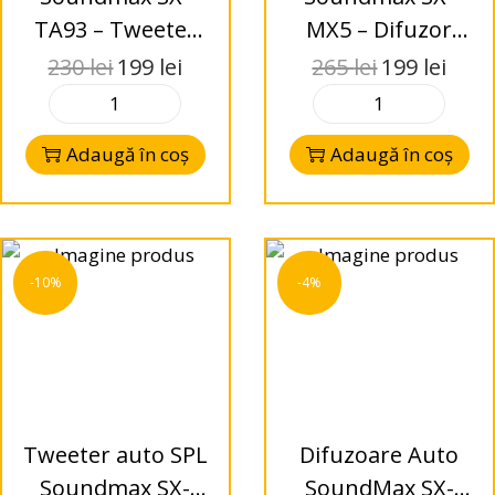
TA93 – Tweeter
MX5 – Difuzor
Auto PRO SPL
Midrange Auto
230
lei
199
lei
265
lei
199
lei
PRO SPL
Adaugă în coș
Adaugă în coș
-10%
-4%
Tweeter auto SPL
Difuzoare Auto
Soundmax SX-
SoundMax SX-