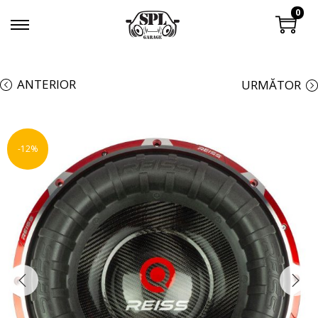
0
ANTERIOR
URMĂTOR
-12%