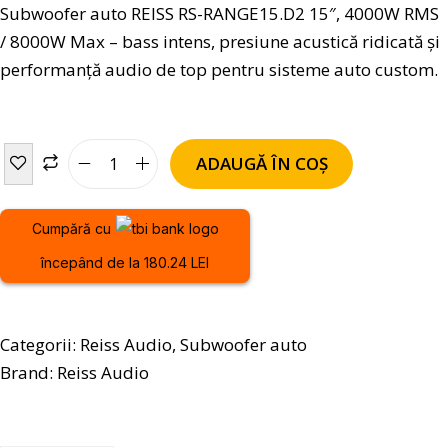
Subwoofer auto REISS RS-RANGE15.D2 15″, 4000W RMS
/ 8000W Max – bass intens, presiune acustică ridicată și
performanță audio de top pentru sisteme auto custom.
ADAUGĂ ÎN COȘ
Cumpără cu
începând de la 180.24 LEI
Categorii:
Reiss Audio
,
Subwoofer auto
Brand:
Reiss Audio