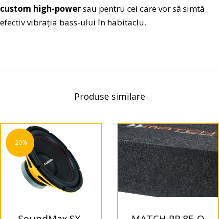
custom high-power
sau pentru cei care vor să simtă
efectiv vibrația bass-ului în habitaclu.
Produse similare
-20%
SoundMax SX-
MATCH PP 8E-Q