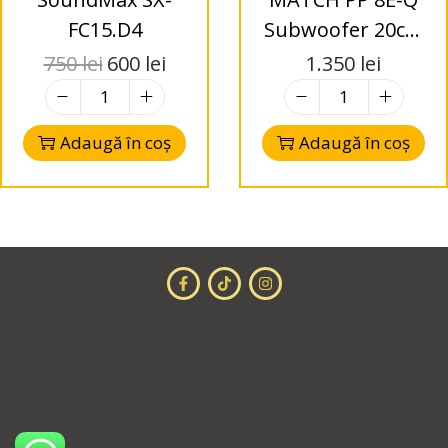
FC15.D4
Subwoofer 20cm
Plug & Play in
750
lei
600
lei
1.350
lei
carcasa compacta
cu aerisire
Adaugă în coș
Adaugă în coș