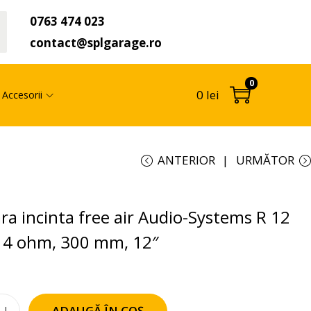
0763 474 023
t
contact@splgarage.ro
0
0
lei
Accesorii
ANTERIOR
URMĂTOR
ra incinta free air Audio-Systems R 12
, 4 ohm, 300 mm, 12″
ADAUGĂ ÎN COȘ