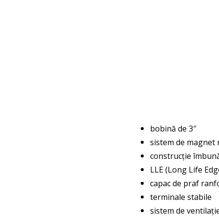
bobină de 3″
sistem de magnet 
construcție îmbună
LLE (Long Life Edg
capac de praf ranf
terminale stabile
sistem de ventilați