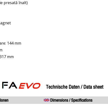
e presată înalt)
magnet
lare: 144 mm
mm
: 317 mm