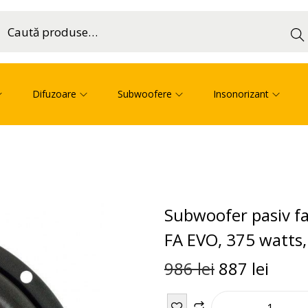
Cau
ă
Difuzoare
Subwoofere
Insonorizant
Subwoofer pasiv fa
FA EVO, 375 watts
986
lei
887
lei