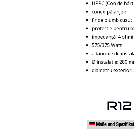
HPPC (Con de hârti
conex-păianjen
fir de plumb cusut
protectie pentru 
impedanță: 4 ohmi
575/375 Watt
adâncime de insta
Ø instalatie: 280 
diametru exterior