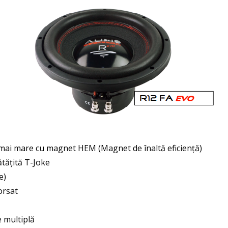
mai mare cu magnet HEM (Magnet de înaltă eficiență)
tățită T-Joke
e)
orsat
e multiplă