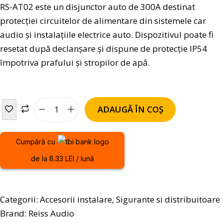
RS-AT02 este un disjunctor auto de 300A destinat
protecției circuitelor de alimentare din sistemele car
audio și instalațiile electrice auto. Dispozitivul poate fi
resetat după declanșare și dispune de protecție IP54
împotriva prafului și stropilor de apă.
ADAUGĂ ÎN COȘ
Cumpără cu
de la 8.33 LEI / lună
Categorii:
Accesorii instalare
,
Sigurante si distribuitoare
Brand:
Reiss Audio