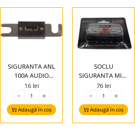
SIGURANTA ANL
SOCLU
100A AUDIO
SIGURANTA MINI
SYSTEM
ANL Audio System
16
lei
76
lei
Adaugă în coș
Adaugă în coș