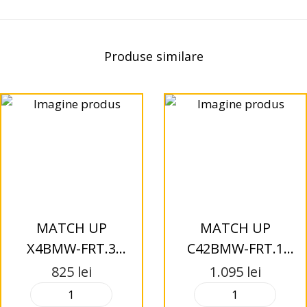
Produse similare
MATCH UP
MATCH UP
X4BMW-FRT.3
C42BMW-FRT.1
Difuzoare 2cai,
Difuzoare 2-way
825
lei
1.095
lei
coaxiale 10cm,
component