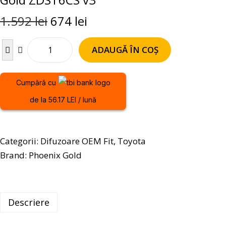
1.592
lei
674
lei
ADAUGĂ ÎN COȘ
Cumpără cu
de la 56.17 LEI / lună
Categorii:
Difuzoare OEM Fit
,
Toyota
Brand:
Phoenix Gold
Descriere