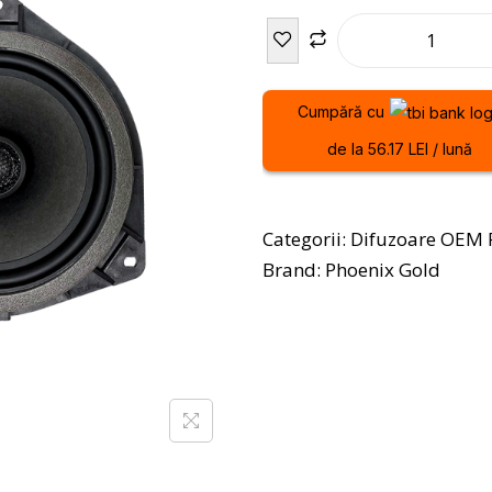
Cumpără cu
de la 56.17 LEI / lună
Categorii:
Difuzoare OEM F
Brand:
Phoenix Gold