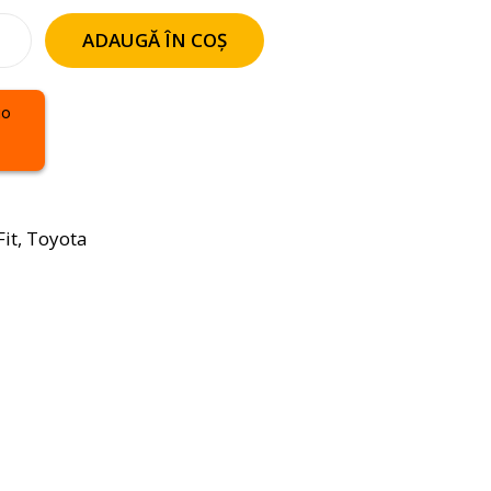
ADAUGĂ ÎN COȘ
it
,
Toyota