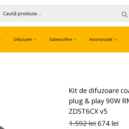
Cau
ă
Difuzoare
Subwoofere
Insonorizant
Kit de difuzoare c
plug & play 90W 
ZDST6CX v5
1.592
lei
674
lei