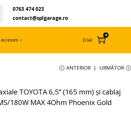
0763 474 023
t
contact@splgarage.ro
0
0
lei
Accesorii
ANTERIOR
URMĂTOR
oaxiale TOYOTA 6,5” (165 mm) și cablaj
RMS/180W MAX 4Ohm Phoenix Gold