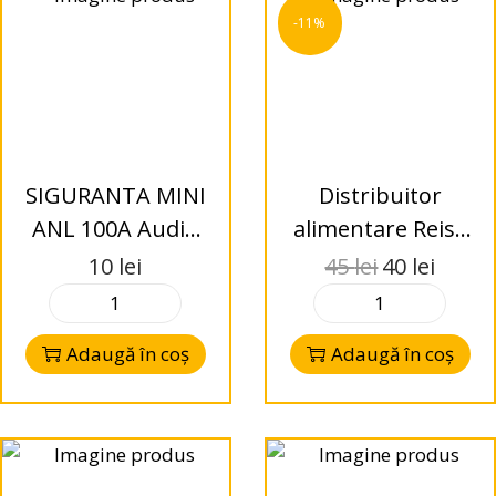
-11%
SIGURANTA MINI
Distribuitor
ANL 100A Audio
alimentare Reiss
System
Audio RS-DB61, 1
10
lei
45
lei
40
lei
intrare, 2 iesiri
Adaugă în coș
Adaugă în coș