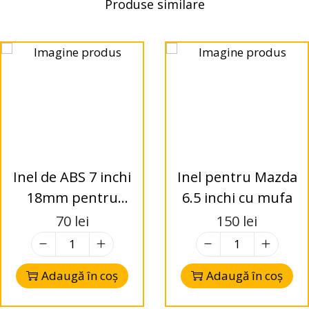
Produse similare
Inel de ABS 7 inchi
Inel pentru Mazda
18mm pentru
6.5 inchi cu mufa
difuzor
70
lei
150
lei
Adaugă în coș
Adaugă în coș