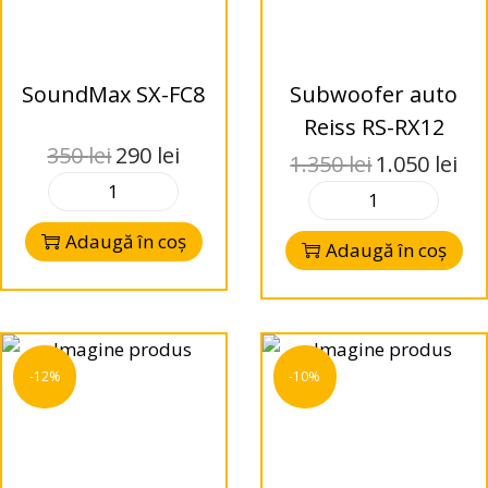
SoundMax SX-FC8
Subwoofer auto
Reiss RS-RX12
350
lei
290
lei
1.350
lei
1.050
lei
Adaugă în coș
Adaugă în coș
-12%
-10%