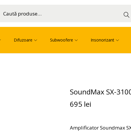
Cau
ă
Difuzoare
Subwoofere
Insonorizant
SoundMax SX-3100
695
lei
Amplificator Soundmax SX