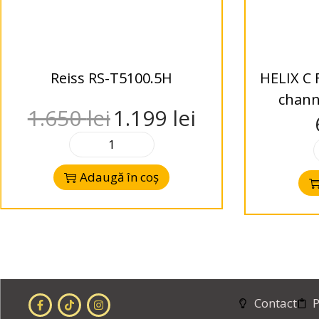
Reiss RS-T5100.5H
HELIX C F
chann
1.650
lei
1.199
lei
Adaugă în coș
Contact
P