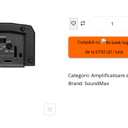
Cumpără cu
de la 57.92 LEI / lună
Categorii:
Amplificatoare 
Brand:
SoundMax