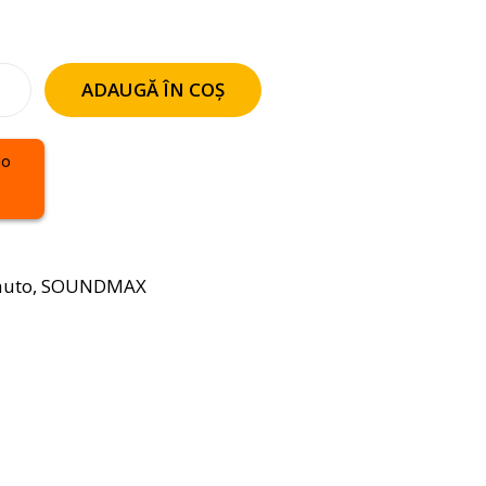
ADAUGĂ ÎN COȘ
auto
,
SOUNDMAX