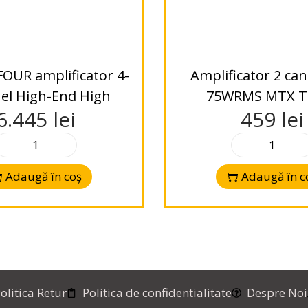
OUR amplificator 4-
Amplificator 2 can
el High-End High
75WRMS MTX T
6.445
lei
459
lei
Adaugă în coș
Adaugă în c
olitica Retur
Politica de confidentialitate
Despre Noi