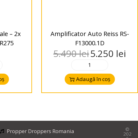
ale – 2x
Amplificator Auto Reiss RS-
R275
F13000.1D
5.490
lei
5.250
lei
oș
Adaugă în coș
©
Propper Droppers Romania
202