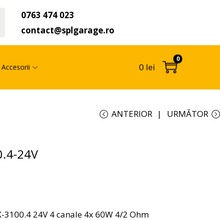
0763 474 023
t
contact@splgarage.ro
0
0
lei
Accesorii
ANTERIOR
URMĂTOR
.4-24V
-3100.4 24V 4 canale 4x 60W 4/2 Ohm