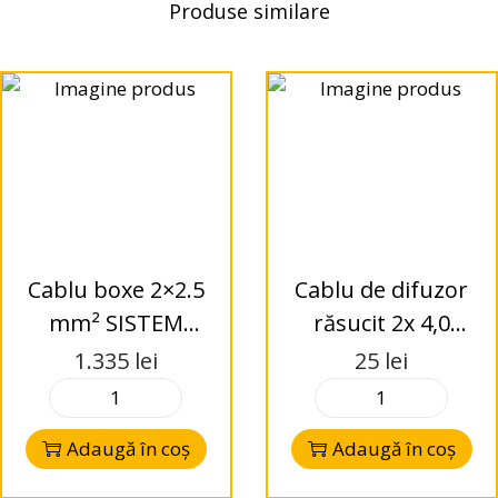
Produse similare
Cablu boxe 2×2.5
Cablu de difuzor
mm² SISTEM
răsucit 2x 4,0
AUDIO HIGH-END
mm²x1m Audio
1.335
lei
25
lei
Cablu difuzor
System Z-TSC
suprafață
4.0BK/RD
Adaugă în coș
Adaugă în coș
finamoale foarte
flexibilă 99.9%