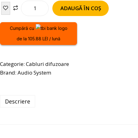
ADAUGĂ ÎN COȘ
Cumpără cu
de la 105.88 LEI / lună
Categorie:
Cabluri difuzoare
Brand:
Audio System
Descriere