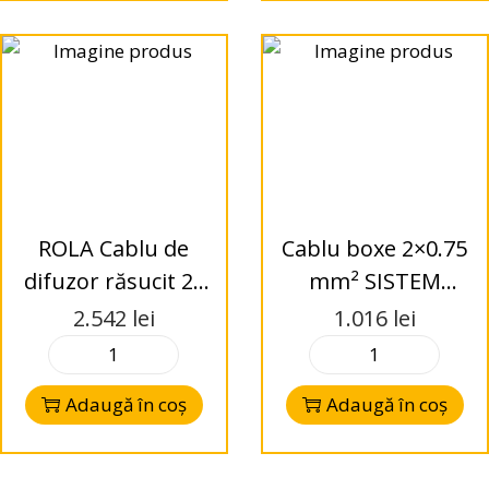
cupru de înaltă
calita
ROLA Cablu de
Cablu boxe 2×0.75
difuzor răsucit 2x
mm² SISTEM
4,0 mm²x100m
AUDIO HIGH-END
2.542
lei
1.016
lei
Audio System Z-
Cablu difuzor
TSC 4.0BK/RD
suprafață
Adaugă în coș
Adaugă în coș
finamoale foarte
flexibilă 99.9%
cupru de înaltă