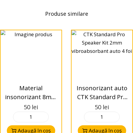
Produse similare
Material
Insonorizant auto
insonorizant 8mm
CTK Standard Pro
0.5mp
Speaker Kit – set 4
50
lei
50
lei
foi pentru
difuzoare
Adaugă în coș
Adaugă în coș