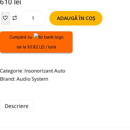
610
lei
ADAUGĂ ÎN COȘ
Cumpără cu
de la 50.82 LEI / lună
Categorie:
Insonorizant Auto
Brand:
Audio System
Descriere