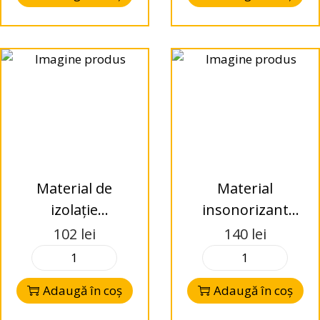
Material de
Material
izolație
insonorizant
multicomponentă
15mm 0.5mp
102
lei
140
lei
de înaltă calitate
cu 4 straturi
Adaugă în coș
Adaugă în coș
MULTYLAIER 7500