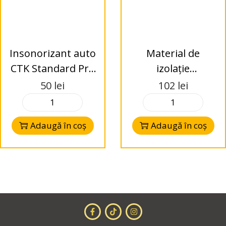
Insonorizant auto
Material de
CTK Standard Pro
izolație
Speaker Kit – set 4
multicomponentă
50
lei
102
lei
foi pentru
de înaltă calitate
difuzoare
cu 4 straturi
Adaugă în coș
Adaugă în coș
MULTYLAIER 7500