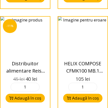
-11%
Distribuitor
HELIX COMPOSE
alimentare Reiss
CFMK100 MB.1
Audio RS-DB61, 1
inele adaptoare
45
lei
40
lei
105
lei
intrare, 2 iesiri
Mercedes Benz
Adaugă în coș
Adaugă în coș