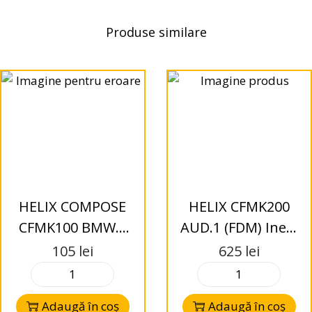
Produse similare
HELIX COMPOSE
HELIX CFMK200
CFMK100 BMW.2
AUD.1 (FDM) Inele
inele adaptoare
adaptoare pentru
105
lei
625
lei
Audi
Adaugă în coș
Adaugă în coș