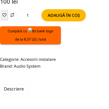
100
lei
ADAUGĂ ÎN COȘ
Cumpără cu
de la 8.37 LEI / lună
Categorie:
Accesorii instalare
Brand:
Audio System
Descriere