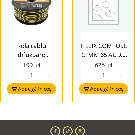
Rola cablu
HELIX COMPOSE
difuzoare
CFMK165 AUD.1
Soundmax SX–
Inele adaptoare
199
lei
625
lei
SC18GA, 2 x
pentru Audi
1.2mm, 100m,
Adaugă în coș
Adaugă în coș
25% OFC