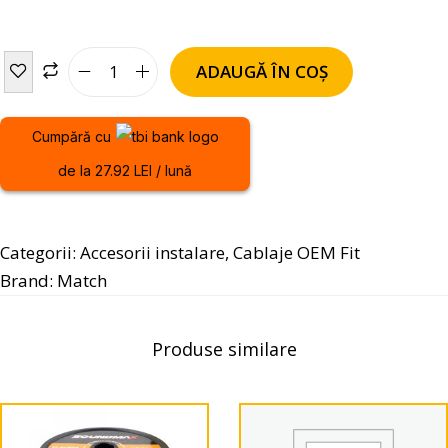
ADAUGĂ ÎN COȘ
Cumpără cu
de la 27.92 LEI / lună
Categorii:
Accesorii instalare
,
Cablaje OEM Fit
Brand:
Match
Produse similare