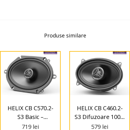
Produse similare
HELIX CB C570.2-
HELIX CB C460.2-
S3 Basic –
S3 Difuzoare 100 x
Difuzoare Coaxial
150 mm
719
lei
579
lei