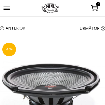
0
ANTERIOR
URMĂTOR
-10%