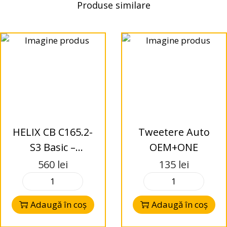
Produse similare
HELIX CB C165.2-
Tweetere Auto
S3 Basic –
OEM+ONE
Difuzoare Coaxial
560
lei
135
lei
165mm – 2-Way –
3 Ohms
Adaugă în coș
Adaugă în coș