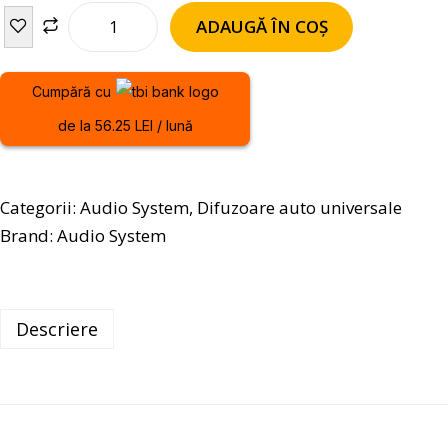
ADAUGĂ ÎN COȘ
Cumpără cu
de la 56.25 LEI / lună
Categorii:
Audio System
,
Difuzoare auto universale
Brand:
Audio System
Descriere