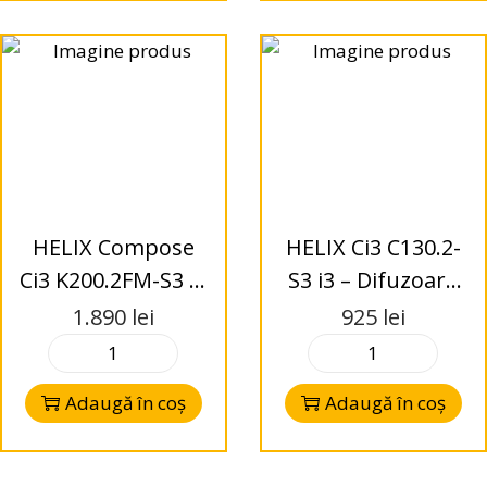
HELIX Compose
HELIX Ci3 C130.2-
Ci3 K200.2FM-S3 i3
S3 i3 – Difuzoare
– Difuzoare Kit
Coaxial130mm – 3
1.890
lei
925
lei
200mm -2-Way – 3
Ohms
Ohms
Adaugă în coș
Adaugă în coș