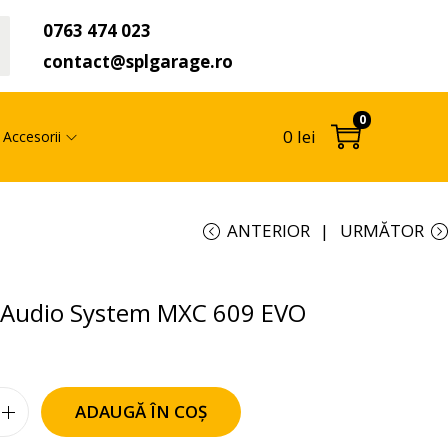
0763 474 023
t
contact@splgarage.ro
0
0
lei
Accesorii
ANTERIOR
URMĂTOR
e Audio System MXC 609 EVO
ADAUGĂ ÎN COȘ