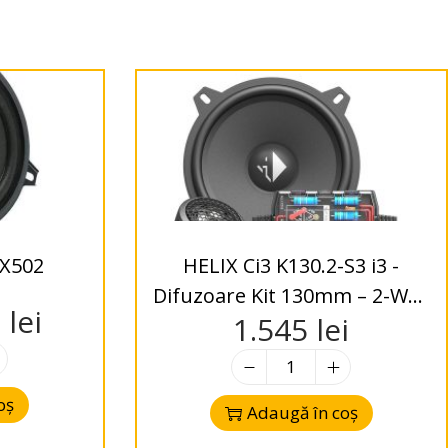
X502
HELIX Ci3 K130.2-S3 i3 -
Difuzoare Kit 130mm – 2-Way
9
lei
1.545
lei
– 3 Ohms
oș
Adaugă în coș