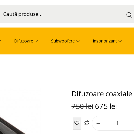
Cau
ă
Difuzoare
Subwoofere
Insonorizant
Difuzoare coaxial
750
lei
675
lei