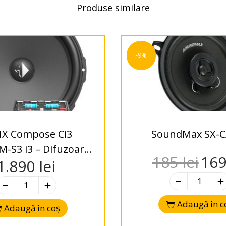
Produse similare
-9%
IX Compose Ci3
SoundMax SX-C
– Difuzoare
185
lei
16
1.890
lei
mm -2-Way – 3 Ohms
Adaugă în c
Adaugă în coș