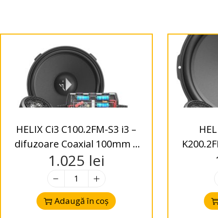
HELIX Ci3 C100.2FM-S3 i3 –
HEL
difuzoare Coaxial 100mm –
K200.2FM-S3 i3 
1.025
lei
FlexMount – 2-Way – 3 Ohms
Kit 200
Adaugă în coș