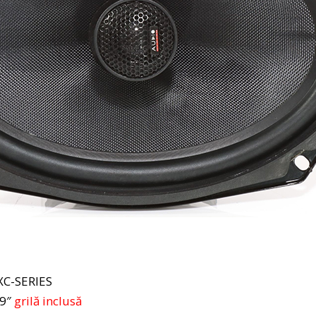
XC-SERIES
×9″
grilă inclusă