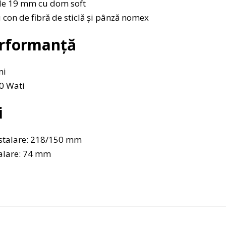
de 19 mm cu dom soft
 con de fibră de sticlă și pânză nomex
erformanță
mi
0 Wati
i
stalare: 218/150 mm
alare: 74 mm