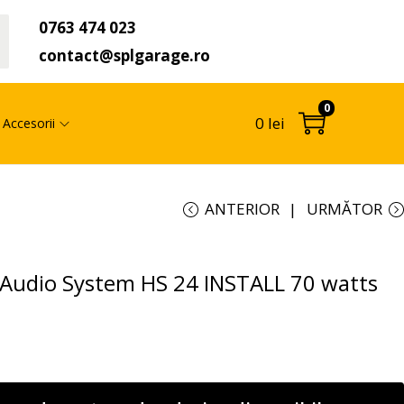
0763 474 023
t
contact@splgarage.ro
0
0
lei
Accesorii
ANTERIOR
URMĂTOR
 Audio System HS 24 INSTALL 70 watts