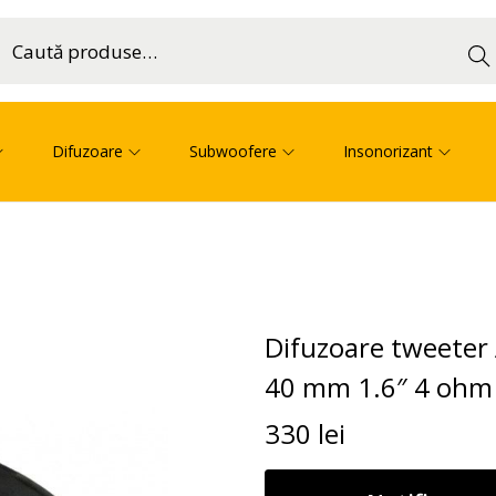
Cau
ă
Difuzoare
Subwoofere
Insonorizant
Difuzoare tweeter
40 mm 1.6″ 4 ohm
330
lei