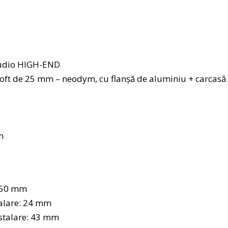
audio HIGH-END
oft de 25 mm – neodym, cu flanșă de aluminiu + carcasă
m
: 50 mm
alare: 24 mm
stalare: 43 mm