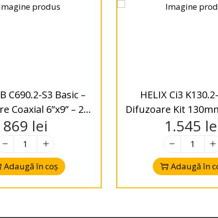
B C690.2-S3 Basic –
HELIX Ci3 K130.2-S3 
e Coaxial 6”x9” – 2-
Difuzoare Kit 130m
869
lei
1.545
le
ay – 3 Ohms
– 3 Ohms
Adaugă în coș
Adaugă în c