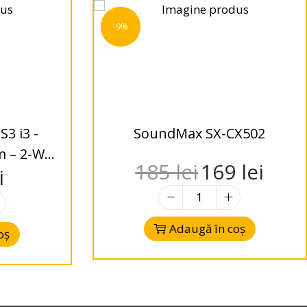
-9%
i3 -
SoundMax SX-CX502
m – 2-Way
185
lei
169
lei
i
Adaugă în coș
oș