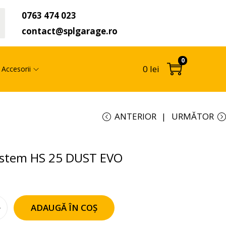
0763 474 023
t
contact@splgarage.ro
0
0
lei
Accesorii
ANTERIOR
URMĂTOR
ystem HS 25 DUST EVO
ADAUGĂ ÎN COȘ