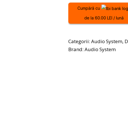
Cumpără cu
de la 60.00 LEI / lună
Categorii:
Audio System
,
D
Brand:
Audio System