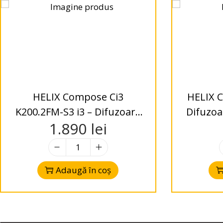
HELIX Compose Ci3
HELIX C
K200.2FM-S3 i3 – Difuzoare
Difuzoar
1.890
lei
Kit 200mm -2-Way – 3 Ohms
W
Adaugă în coș