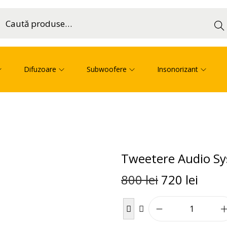
Cau
ă
Difuzoare
Subwoofere
Insonorizant
Tweetere Audio S
800
lei
720
lei