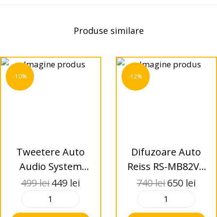
Produse similare
-10%
-12%
Tweetere Auto
Difuzoare Auto
Audio System
Reiss RS-MB82VB
HS38 PA 100 watts
500W RMS
499
lei
449
lei
740
lei
650
lei