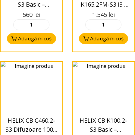
S3 Basic –
K165.2FM-S3 i3 -
Difuzoare Coaxial
Difuzoare Kit
560
lei
1.545
lei
165mm – 2-Way –
165mm –
3 Ohms
FlexMount – 2-
Adaugă în coș
Adaugă în coș
Way – 3 Ohms
HELIX CB C460.2-
HELIX CB K100.2-
S3 Difuzoare 100 x
S3 Basic –