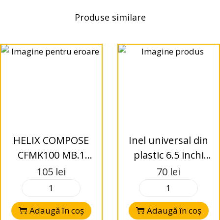
Produse similare
HELIX COMPOSE
Inel universal din
CFMK100 MB.1
plastic 6.5 inchi
inele adaptoare
pentru difuzor
105
lei
70
lei
Mercedes Benz
Adaugă în coș
Adaugă în coș