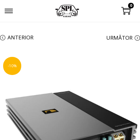
0
ANTERIOR
URMĂTOR
-10%