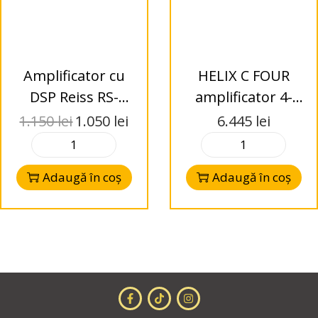
Amplificator cu
HELIX C FOUR
DSP Reiss RS-
amplificator 4-
4DSP8
channel High-End
1.150
lei
1.050
lei
6.445
lei
High
Adaugă în coș
Adaugă în coș