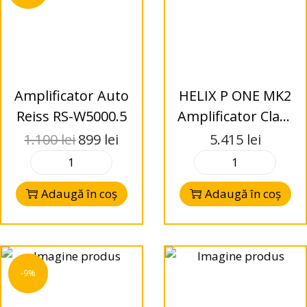
Amplificator Auto
HELIX P ONE MK2
Reiss RS-W5000.5
Amplificator Class
D
1.100
lei
899
lei
5.415
lei
Adaugă în coș
Adaugă în coș
-9%