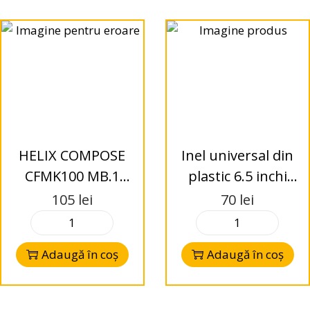
HELIX COMPOSE
Inel universal din
CFMK100 MB.1
plastic 6.5 inchi
inele adaptoare
pentru difuzor
105
lei
70
lei
Mercedes Benz
Adaugă în coș
Adaugă în coș