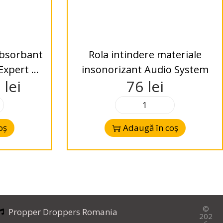
absorbant
Rola intindere materiale
Expert 18
insonorizant Audio System
1
lei
76
lei
5 m²
oș
Adaugă în coș
©
Propper Droppers Romania
202