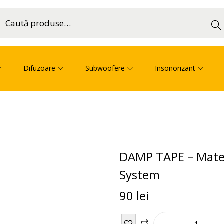
Cau
ă
Difuzoare
Subwoofere
Insonorizant
DAMP TAPE – Mater
System
90
lei