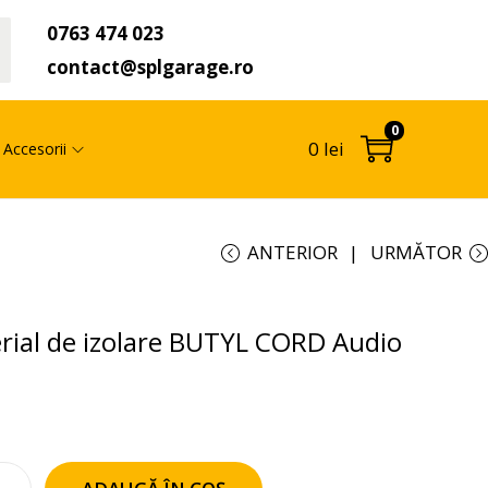
0763 474 023
t
contact@splgarage.ro
0
0
lei
Accesorii
ANTERIOR
URMĂTOR
ial de izolare BUTYL CORD Audio