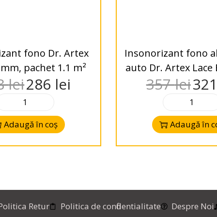
zant fono Dr. Artex
Insonorizant fono 
 mm, pachet 1.1 m²
auto Dr. Artex Lace 
8
lei
286
lei
357
lei
32
mm, pachet 1.0
Adaugă în coș
Adaugă în c
Politica Retur
Politica de confidentialitate
Despre Noi