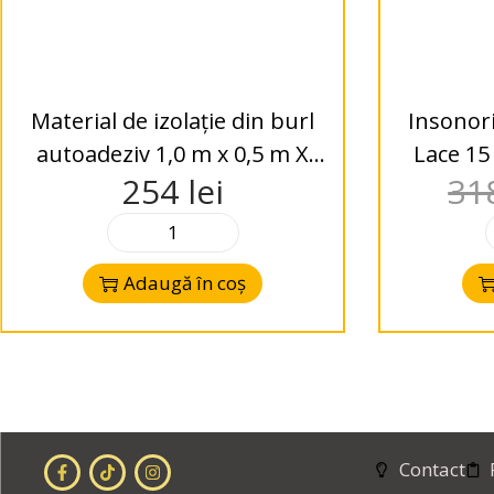
Material de izolație din burl
Insonori
autoadeziv 1,0 m x 0,5 m X
Lace 15
254
lei
31
35mm SWELL WAVE 35
Adaugă în coș
Contact