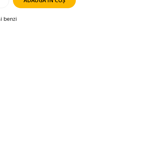
ADAUGĂ ÎN COȘ
si benzi