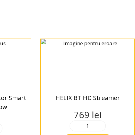
tor Smart
HELIX BT HD Streamer
Low
769
lei