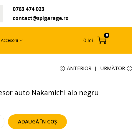
0763 474 023
t
contact@splgarage.ro
0
0
lei
Accesorii
ANTERIOR
URMĂTOR
sor auto Nakamichi alb negru
ADAUGĂ ÎN COȘ