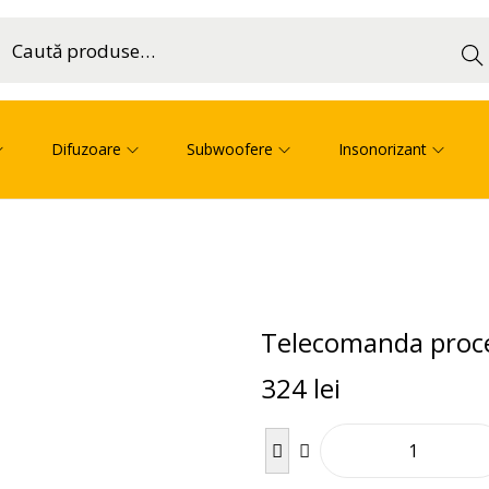
Cau
ă
Difuzoare
Subwoofere
Insonorizant
Telecomanda proce
324
lei