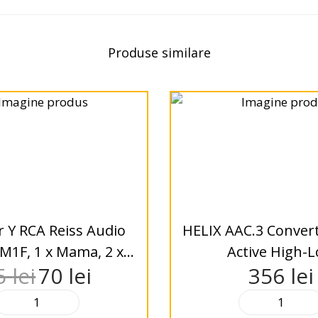
Produse similare
 Y RCA Reiss Audio
HELIX AAC.3 Conver
M1F, 1 x Mama, 2 x
Active High-
5
lei
70
lei
356
lei
Tata