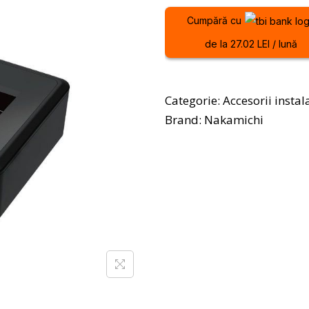
Cumpără cu
de la 27.02 LEI / lună
Categorie:
Accesorii instal
Brand:
Nakamichi