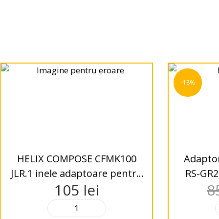
-18%
HELIX COMPOSE CFMK100
Adaptor
JLR.1 inele adaptoare pentru
RS-GR2
105
lei
8
Jaguar, Land Rover