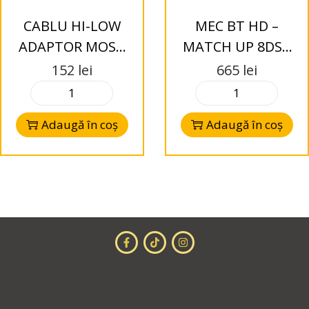
CABLU HI-LOW
MEC BT HD –
ADAPTOR MOST
MATCH UP 8DSP
LA MOST POWER
Match Extension
152
lei
665
lei
SI DIFUZOARE CU
Card – Bluetooth
IESIRE ISO Audio
HD Input Module
Adaugă în coș
Adaugă în coș
System