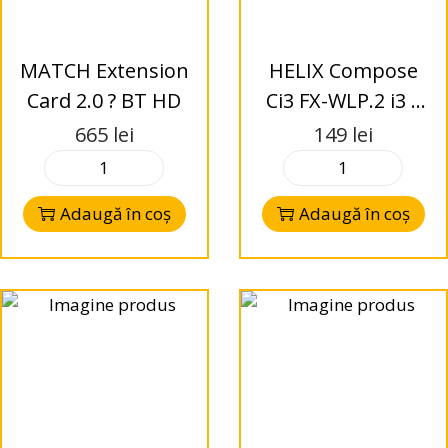
MATCH Extension
HELIX Compose
Card 2.0 ? BT HD
Ci3 FX-WLP.2 i3 –
Inline Crossover –
665
lei
149
lei
Woofer
Adaugă în coș
Adaugă în coș