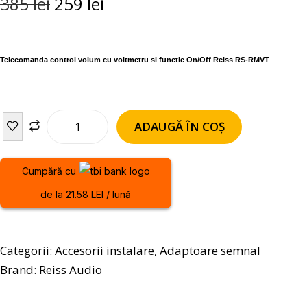
385
lei
259
lei
Telecomanda control volum cu voltmetru si functie On/Off Reiss RS-RMVT
ADAUGĂ ÎN COȘ
Cumpără cu
de la 21.58 LEI / lună
Categorii:
Accesorii instalare
,
Adaptoare semnal
Brand:
Reiss Audio