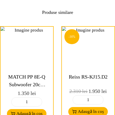
Produse similare
-16%
MATCH PP 8E-Q
Reiss RS-KJ15.D2
Subwoofer 20cm
2.310
lei
1.950
lei
Plug & Play in
1.350
lei
carcasa compacta cu
aerisire
Adaugă în coș
Adaugă în coș