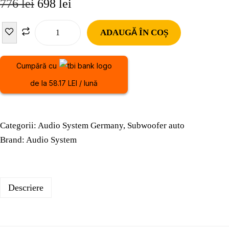
776
lei
698
lei
ADAUGĂ ÎN COȘ
Cumpără cu
de la 58.17 LEI / lună
Categorii:
Audio System Germany
,
Subwoofer auto
Brand:
Audio System
Descriere