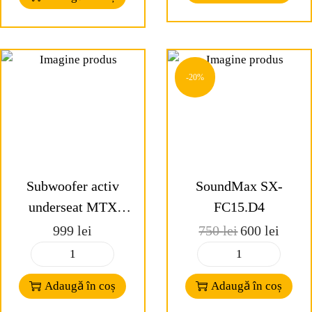
-20%
Subwoofer activ
SoundMax SX-
underseat MTX
FC15.D4
RTU8P
999
lei
750
lei
600
lei
Adaugă în coș
Adaugă în coș