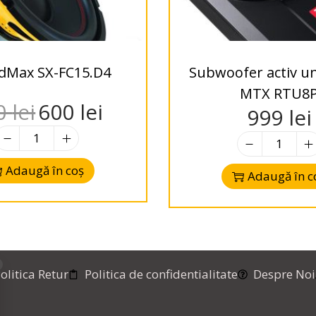
dMax SX-FC15.D4
Subwoofer activ u
MTX RTU8
0
lei
600
lei
999
lei
Adaugă în coș
Adaugă în c
olitica Retur
Politica de confidentialitate
Despre Noi