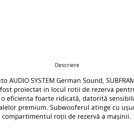
Descriere
uto AUDIO SYSTEM German Sound, SUBFRAM
ost proiectat in locul rotii de rezerva pent
 eficienta foarte ridicată, datorită sensibilit
rialelor premium. Subwooferul atinge cu ușu
n compartimentul roții de rezervă a mașinii.