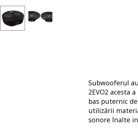
Subwooferul a
2EVO2 acesta a f
bas puternic de o
utilizării mate
sonore înalte i