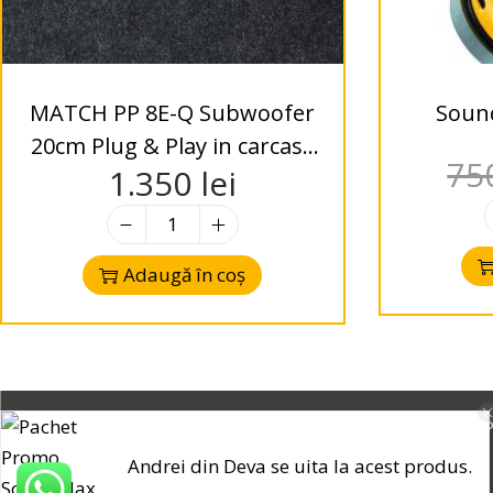
MATCH PP 8E-Q Subwoofer
Soun
20cm Plug & Play in carcasa
75
1.350
lei
compacta cu aerisire
Adaugă în coș
Contact
P
Andrei din Deva se uita la acest produs.