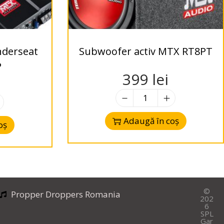
nderseat
Subwoofer activ MTX RT8PT
P
399
lei
Adaugă în coș
oș
©
Propper Droppers Romania
202
6
SPL
Gar