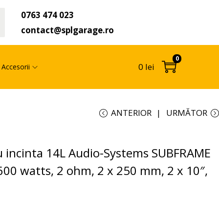
0763 474 023
t
contact@splgarage.ro
0
0
lei
Accesorii
ANTERIOR
URMĂTOR
u incinta 14L Audio-Systems SUBFRAME
00 watts, 2 ohm, 2 x 250 mm, 2 x 10″,