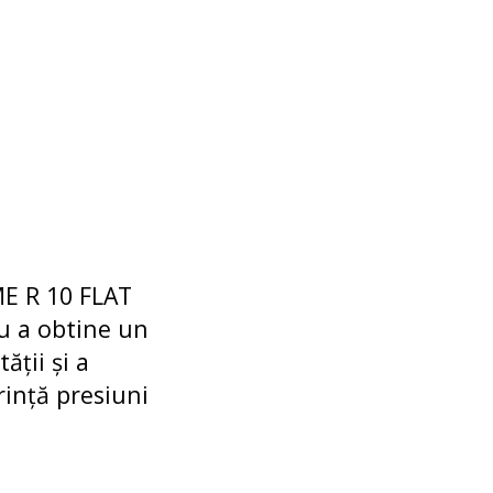
E R 10 FLAT
ru a obtine un
ății și a
rință presiuni