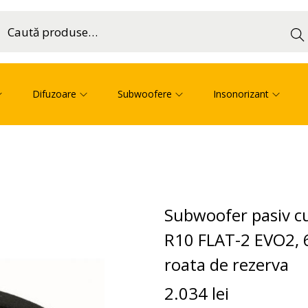
Cau
ă
Difuzoare
Subwoofere
Insonorizant
Subwoofer pasiv c
R10 FLAT-2 EVO2, 6
roata de rezerva
2.034
lei