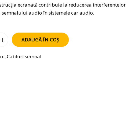
strucția ecranată contribuie la reducerea interferențelor
 a semnalului audio în sistemele car audio.
ADAUGĂ ÎN COȘ
are
,
Cabluri semnal