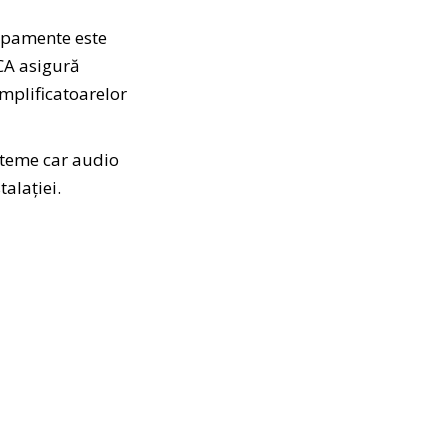
hipamente este
RCA asigură
mplificatoarelor
steme car audio
alației.