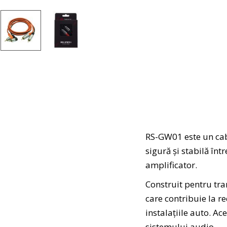
RS-GW01 este un cabl
sigură și stabilă în
amplificator.
Construit pentru tra
care contribuie la r
instalațiile auto. Ac
sistemului audio.