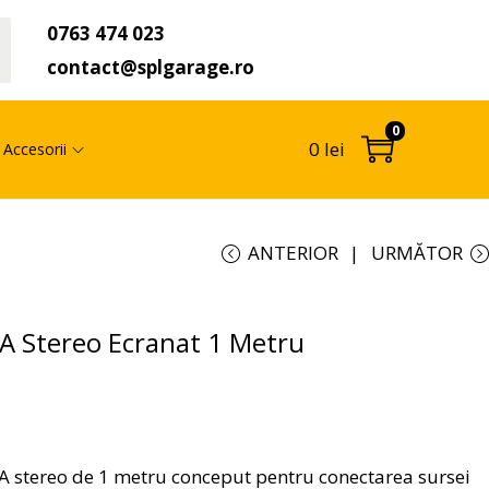
0763 474 023
t
contact@splgarage.ro
0
0
lei
Accesorii
ANTERIOR
URMĂTOR
 Stereo Ecranat 1 Metru
 stereo de 1 metru conceput pentru conectarea sursei