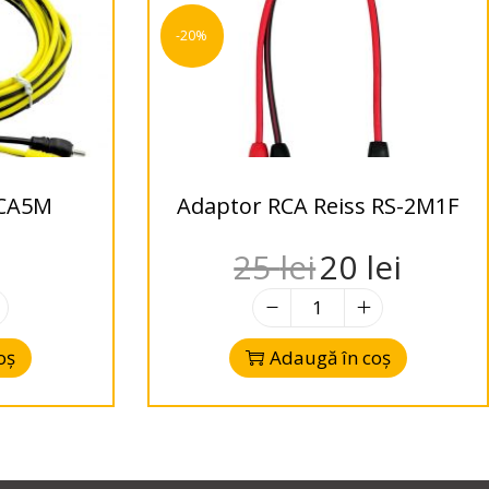
-20%
RCA5M
Adaptor RCA Reiss RS-2M1F
25
lei
20
lei
oș
Adaugă în coș