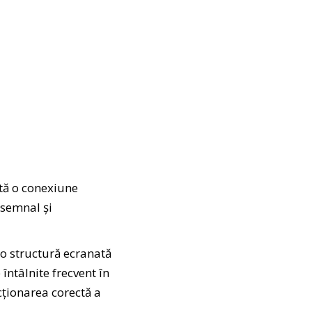
ită o conexiune
 semnal și
 o structură ecranată
întâlnite frecvent în
ncționarea corectă a