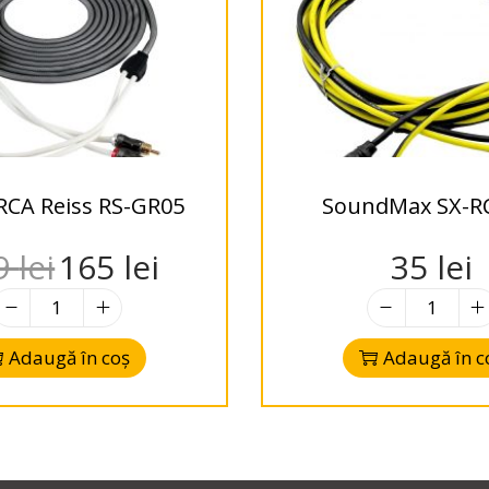
RCA Reiss RS-GR05
SoundMax SX-
9
lei
165
lei
35
lei
Adaugă în coș
Adaugă în c