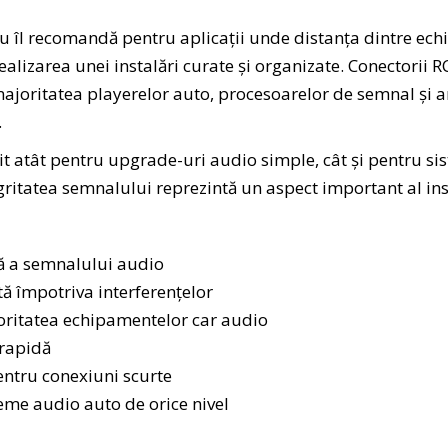
 îl recomandă pentru aplicații unde distanța dintre ec
alizarea unei instalări curate și organizate. Conectorii 
ajoritatea playerelor auto, procesoarelor de semnal și a
.
t atât pentru upgrade-uri audio simple, cât și pentru si
itatea semnalului reprezintă un aspect important al inst
lă a semnalului audio
tă împotriva interferențelor
oritatea echipamentelor car audio
 rapidă
ntru conexiuni scurte
teme audio auto de orice nivel