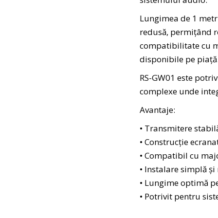
Lungimea de 1 metru
redusă, permițând re
compatibilitate cu m
disponibile pe piață
RS-GW01 este potrivi
complexe unde integr
Avantaje:
• Transmitere stabi
• Construcție ecrana
• Compatibil cu maj
• Instalare simplă și
• Lungime optimă pe
• Potrivit pentru sis