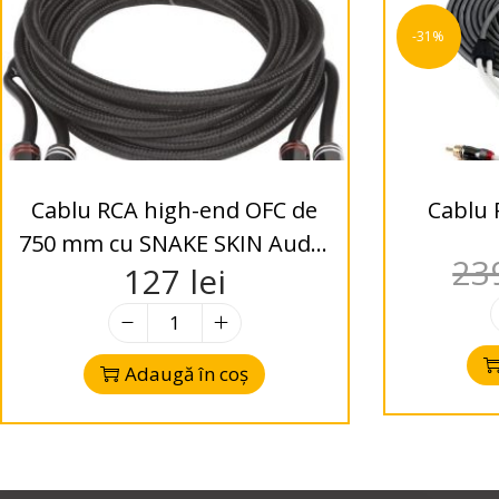
-31%
Cablu RCA high-end OFC de
Cablu 
750 mm cu SNAKE SKIN Audio
23
127
lei
System
Adaugă în coș