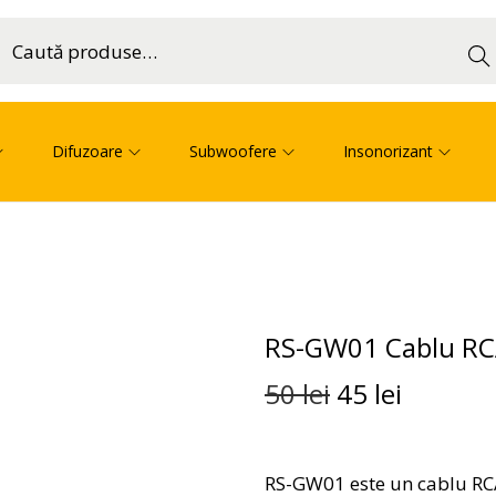
Cau
ă
Difuzoare
Subwoofere
Insonorizant
RS-GW01 Cablu RCA
50
lei
45
lei
RS-GW01 este un cablu RCA