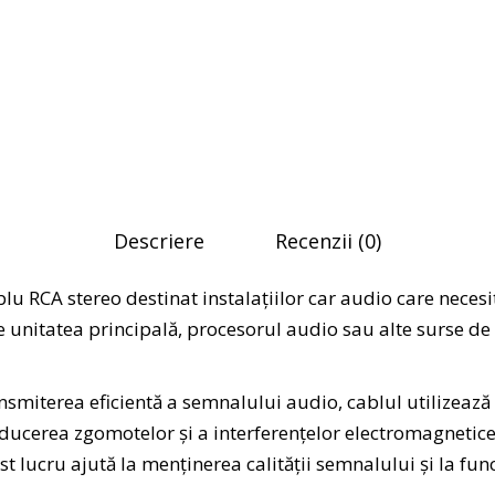
Descriere
Recenzii (0)
u RCA stereo destinat instalațiilor car audio care neces
tre unitatea principală, procesorul audio sau alte surse de
nsmiterea eficientă a semnalului audio, cablul utilizează
educerea zgomotelor și a interferențelor electromagnetice 
est lucru ajută la menținerea calității semnalului și la fu