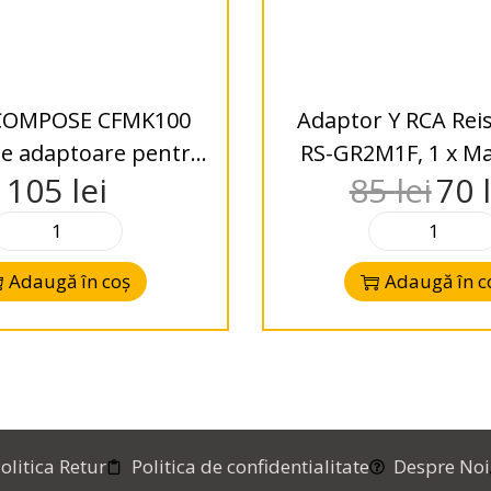
COMPOSE CFMK100
Adaptor Y RCA Rei
ele adaptoare pentru
RS-GR2M1F, 1 x Ma
105
lei
85
lei
70
uar, Land Rover
Tata
Adaugă în coș
Adaugă în c
olitica Retur
Politica de confidentialitate
Despre Noi