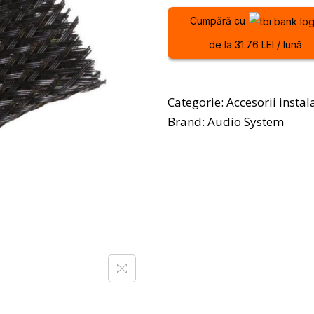
Cumpără cu
de la 31.76 LEI / lună
Categorie:
Accesorii instal
Brand:
Audio System