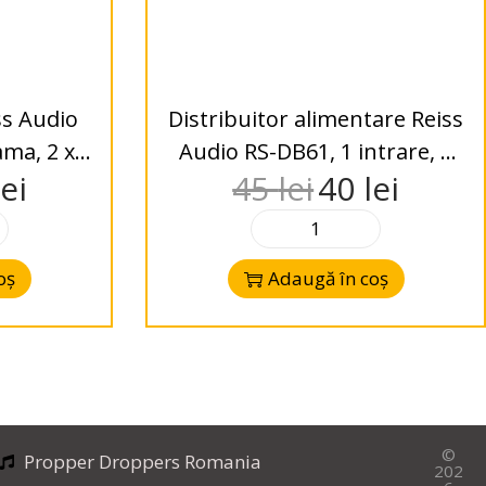
ss Audio
Distribuitor alimentare Reiss
ma, 2 x
Audio RS-DB61, 1 intrare, 2
lei
45
lei
40
lei
iesiri
oș
Adaugă în coș
©
Propper Droppers Romania
202