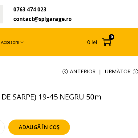
0763 474 023
t
contact@splgarage.ro
0
0
lei
Accesorii
ANTERIOR
URMĂTOR
E DE SARPE) 19-45 NEGRU 50m
ADAUGĂ ÎN COȘ