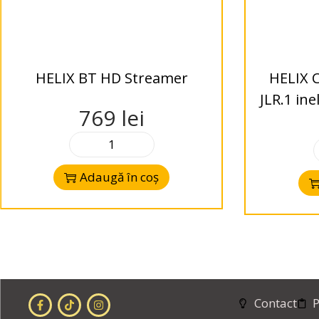
HELIX BT HD Streamer
HELIX 
JLR.1 in
769
lei
Jag
Adaugă în coș
Contact
P