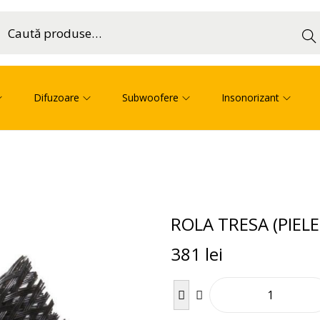
Cau
ă
Difuzoare
Subwoofere
Insonorizant
ROLA TRESA (PIEL
381
lei