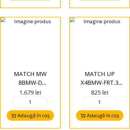
MATCH MW
MATCH UP
8BMW-D
X4BMW-FRT.3
Subwoofers 2 x 20
Difuzoare 2cai,
1.679
lei
825
lei
cm / 8? pentru
coaxiale 10cm,
BMW
pentru BMW
Adaugă în coș
Adaugă în coș