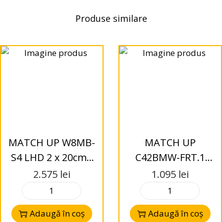
Produse similare
MATCH UP W8MB-
MATCH UP
S4 LHD 2 x 20cm /
C42BMW-FRT.1
8” subwoofer
Difuzoare 2-way
2.575
lei
1.095
lei
pentru Mercedes
component
system pentru
Adaugă în coș
Adaugă în coș
BMW