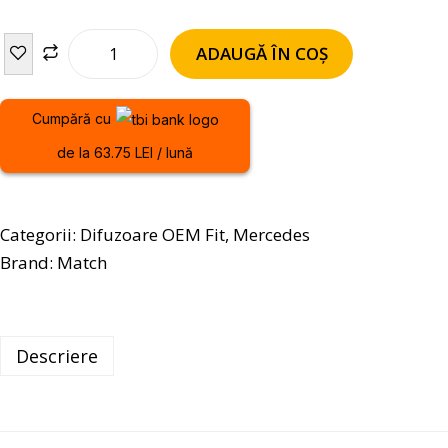
ADAUGĂ ÎN COȘ
Cumpără cu
de la 63.75 LEI / lună
Categorii:
Difuzoare OEM Fit
,
Mercedes
Brand:
Match
Descriere