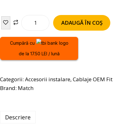
ADAUGĂ ÎN COȘ
Cumpără cu
de la 17.50 LEI / lună
Categorii:
Accesorii instalare
,
Cablaje OEM Fit
Brand:
Match
Descriere