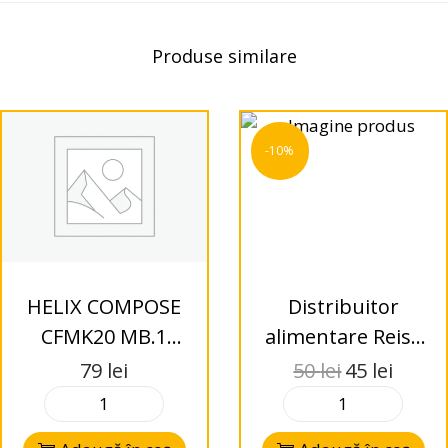
Produse similare
-10%
HELIX COMPOSE
Distribuitor
CFMK20 MB.1
alimentare Reiss
inele adaptoare
Audio RS-DB63, 1
79
lei
50
lei
45
lei
intrare, 3 iesiri