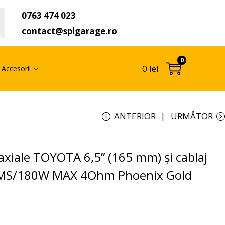
0763 474 023
t
contact@splgarage.ro
0
0
lei
Accesorii
ANTERIOR
URMĂTOR
oaxiale TOYOTA 6,5” (165 mm) și cablaj
RMS/180W MAX 4Ohm Phoenix Gold