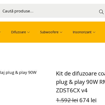
Cau
ă
Difuzoare
Subwoofere
Insonorizant
Kit de difuzoare c
plug & play 90W 
ZDST6CX v4
1.592
lei
674
lei