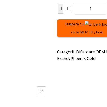
Cumpără cu
de la 56.17 LEI / lună
Categorii:
Difuzoare OEM F
Brand:
Phoenix Gold