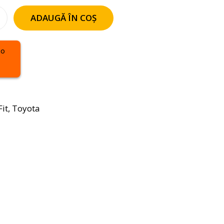
ADAUGĂ ÎN COȘ
it
,
Toyota