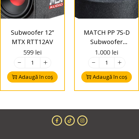
Subwoofer 12”
MATCH PP 7S-D
MTX RTT12AV
Subwoofer
2×16,5cm in
599
lei
1.000
lei
carcasa rotunda
cu aerisire
Adaugă în coș
Adaugă în coș