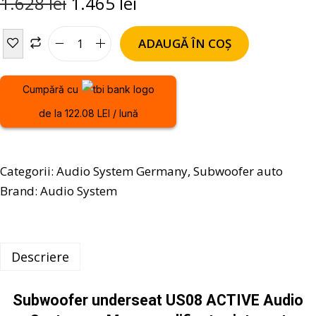
1.628
lei
1.465
lei
ADAUGĂ ÎN COȘ
Cumpără cu
de la 122.08 LEI / lună
Categorii:
Audio System Germany
,
Subwoofer auto
Brand:
Audio System
Descriere
Subwoofer underseat US08 ACTIVE Audio