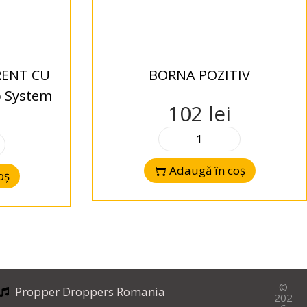
RENT CU
BORNA POZITIV
o System
102
lei
Adaugă în coș
oș
©
Propper Droppers Romania
202