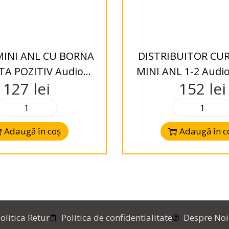
MINI ANL CU BORNA
DISTRIBUITOR CU
TA POZITIV Audio
MINI ANL 1-2 Audi
127
lei
152
lei
System
Adaugă în coș
Adaugă în c
olitica Retur
Politica de confidentialitate
Despre Noi