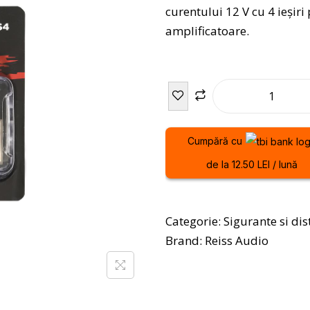
curentului 12 V cu 4 ieșir
amplificatoare.
Cumpără cu
de la 12.50 LEI / lună
Categorie:
Sigurante si dis
Brand:
Reiss Audio