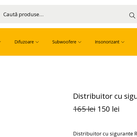
Cau
ă
Difuzoare
Subwoofere
Insonorizant
Distribuitor cu si
165
lei
150
lei
Distribuitor cu sigurante 