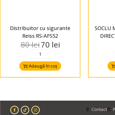
Distribuitor cu sigurante
SOCLU 
Reiss RS-AFS52
DIREC
80
lei
70
lei
Adaugă în coș
Contact
P