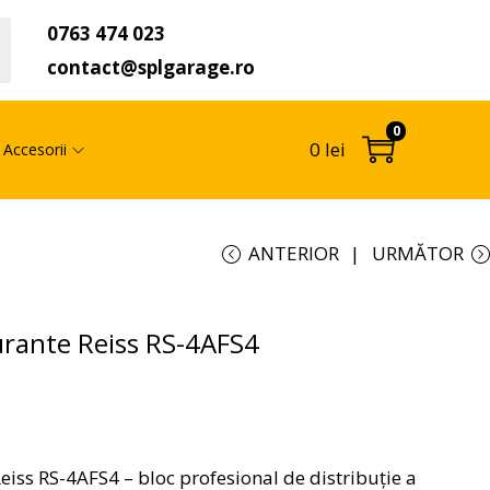
0763 474 023
t
contact@splgarage.ro
0
0
lei
Accesorii
ANTERIOR
URMĂTOR
gurante Reiss RS-4AFS4
Reiss RS-4AFS4 – bloc profesional de distribuție a