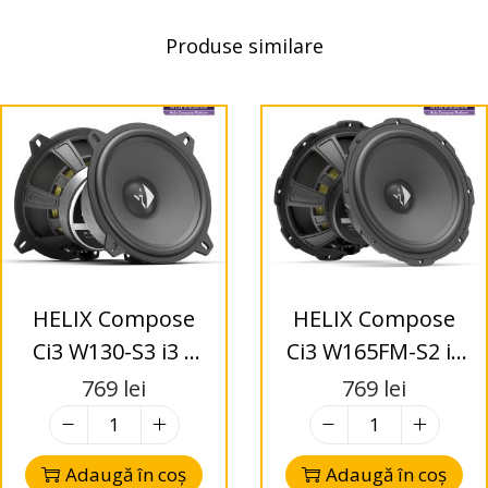
Produse similare
HELIX Compose
HELIX Compose
Ci3 W130-S3 i3 –
Ci3 W165FM-S2 i3
Difuzoare Woofer
– Difuzoare
769
lei
769
lei
130mm – 3 Ohms
Woofer 165mm –
2 Ohms
Adaugă în coș
Adaugă în coș