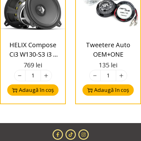
HELIX Compose
Tweetere Auto
Ci3 W130-S3 i3 –
OEM+ONE
Difuzoare Woofer
769
lei
135
lei
130mm – 3 Ohms
Adaugă în coș
Adaugă în coș