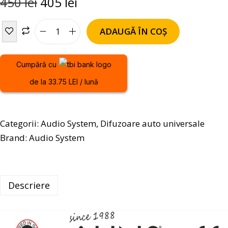
450
lei
405
lei
ADAUGĂ ÎN COȘ
Cumpără cu
de la 33.75 LEI / lună
Categorii:
Audio System
,
Difuzoare auto universale
Brand:
Audio System
Descriere