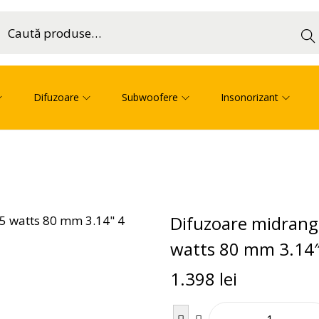
Cau
ă
Difuzoare
Subwoofere
Insonorizant
Difuzoare midrang
watts 80 mm 3.14
1.398
lei