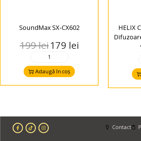
SoundMax SX-CX602
HELIX C
Difuzoar
199
lei
179
lei
Adaugă în coș
Contact
P