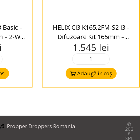
 Basic –
HELIX Ci3 K165.2FM-S2 i3 -
m – 2-Way
Difuzoare Kit 165mm –
i
1.545
lei
FlexMount – 2-Way – 2 Ohms
oș
Adaugă în coș
©
Propper Droppers Romania
202
6
SPL