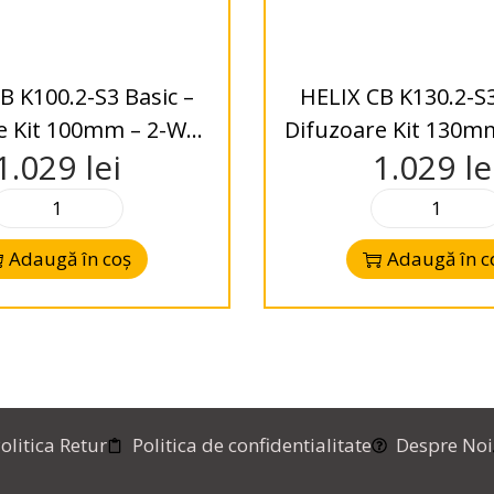
B K100.2-S3 Basic –
HELIX CB K130.2-S3
e Kit 100mm – 2-Way
Difuzoare Kit 130m
1.029
lei
1.029
le
– 3 Ohms
– 3 Ohms
Adaugă în coș
Adaugă în c
olitica Retur
Politica de confidentialitate
Despre Noi