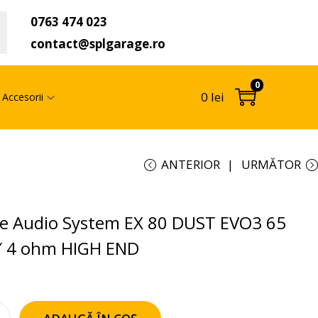
0763 474 023
t
contact@splgarage.ro
0
0
lei
Accesorii
ANTERIOR
URMĂTOR
e Audio System EX 80 DUST EVO3 65
″ 4 ohm HIGH END