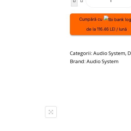
Cumpără cu
de la 116.46 LEI / lună
Categorii:
Audio System
,
D
Brand:
Audio System