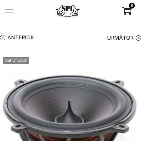
0
ANTERIOR
URMĂTOR
Out Of Stock