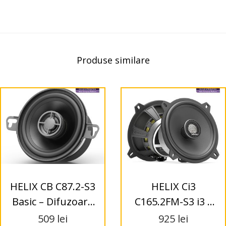
Produse similare
HELIX CB C87.2-S3
HELIX Ci3
Basic – Difuzoare
C165.2FM-S3 i3 –
Coaxial 87mm – 2-
Difuzoare Coaxial
509
lei
925
lei