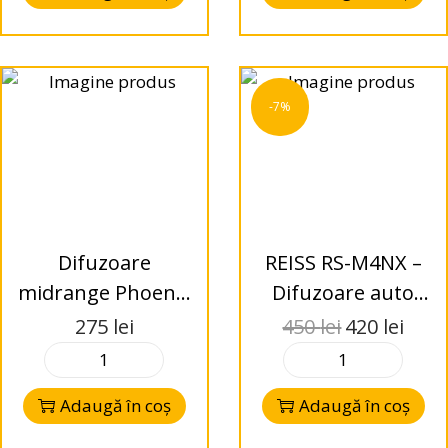
-7%
Difuzoare
REISS RS-M4NX –
midrange Phoenix
Difuzoare auto
Gold ZP65 – 6.5″
mid-range 10 cm
275
lei
450
lei
420
lei
(165mm), 175 W
RMS, 4 Ω
Adaugă în coș
Adaugă în coș