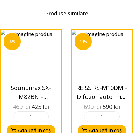
Produse similare
-9%
-14%
Soundmax SX-
REISS RS-M10DM –
M82BN –
Difuzor auto mid-
Difuzoare Mid-
range 25 cm 200W
469
lei
425
lei
690
lei
590
lei
Bass Auto PRO
RMS
SPL 8″ (20 cm)
Adaugă în coș
Adaugă în coș