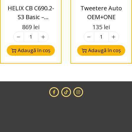
HELIX CB C690.2-
Tweetere Auto
S3 Basic –
OEM+ONE
Difuzoare Coaxial
869
lei
135
lei
6”x9” – 2-Way – 3
Ohms
Adaugă în coș
Adaugă în coș