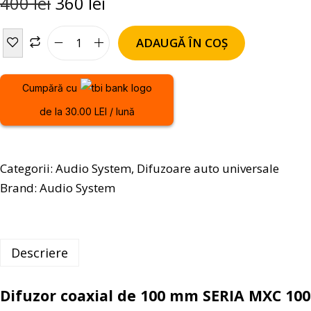
400
lei
360
lei
ADAUGĂ ÎN COȘ
Cumpără cu
de la 30.00 LEI / lună
Categorii:
Audio System
,
Difuzoare auto universale
Brand:
Audio System
Descriere
Difuzor coaxial de 100 mm SERIA MXC 100