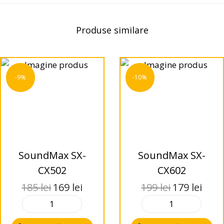
Produse similare
-9%
-10%
SoundMax SX-
SoundMax SX-
CX502
CX602
185
lei
169
lei
199
lei
179
lei