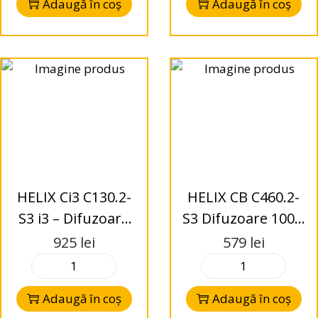
Adaugă în coș
Adaugă în coș
HELIX Ci3 C130.2-
HELIX CB C460.2-
S3 i3 – Difuzoare
S3 Difuzoare 100 x
Coaxial130mm – 3
150 mm
925
lei
579
lei
Ohms
Adaugă în coș
Adaugă în coș