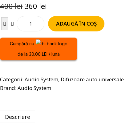
400
lei
360
lei
ADAUGĂ ÎN COȘ
Cumpără cu
de la 30.00 LEI / lună
Categorii:
Audio System
,
Difuzoare auto universale
Brand:
Audio System
Descriere