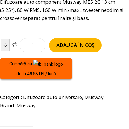
Difuzoare auto component Musway ME5.2C 13 cm
(5.25″), 80 W RMS, 160 W min./max., tweeter neodim și
crossover separat pentru înalte și bass.
ADAUGĂ ÎN COȘ
Cumpără cu
de la 49.58 LEI / lună
Categorii:
Difuzoare auto universale
,
Musway
Brand:
Musway