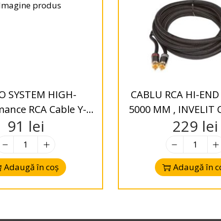
O SYSTEM HIGH-
CABLU RCA HI-END 
mance RCA Cable Y-
5000 MM , INVELIT 
91
lei
229
lei
de 500 mm (2x muf?
DE SARPE” (TRESA
 ?i 1x muf? F)
System
Adaugă în coș
Adaugă în c