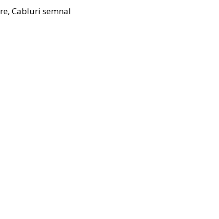
are
,
Cabluri semnal