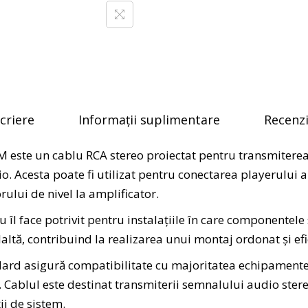
criere
Informații suplimentare
Recenzii
este un cablu RCA stereo proiectat pentru transmitere
io. Acesta poate fi utilizat pentru conectarea playerului 
ului de nivel la amplificator.
îl face potrivit pentru instalațiile în care componentel
ltă, contribuind la realizarea unui montaj ordonat și efi
dard asigură compatibilitate cu majoritatea echipament
 Cablul este destinat transmiterii semnalului audio stereo 
ii de sistem.