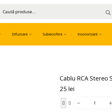
Cau
ă
Difuzoare
Subwoofere
Insonorizant
Cablu RCA Stereo
25
lei