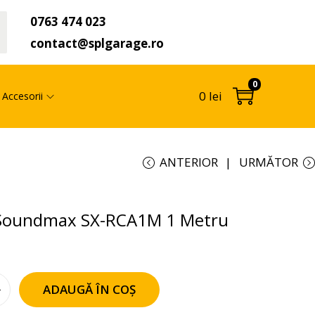
0763 474 023
t
contact@splgarage.ro
0
0
lei
Accesorii
ANTERIOR
URMĂTOR
 Soundmax SX-RCA1M 1 Metru
ADAUGĂ ÎN COȘ